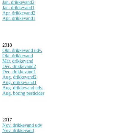
Jan. drikkevand2
Jan. drikkevand1
Apr. drikkevand2
Apr. drikkevand1
2018
Okt. drikkevand udv.
Okt. drikkevand
Mar. drikkevand
Dec. drikkevand2
Dec. drikkevand1
Aug. drikkevand2
Aug. drikkevand1
Aug. drikkevand udv.
Aug. boring pesticider
2017
Nov. drikkevand udv
Nov. drikkevand