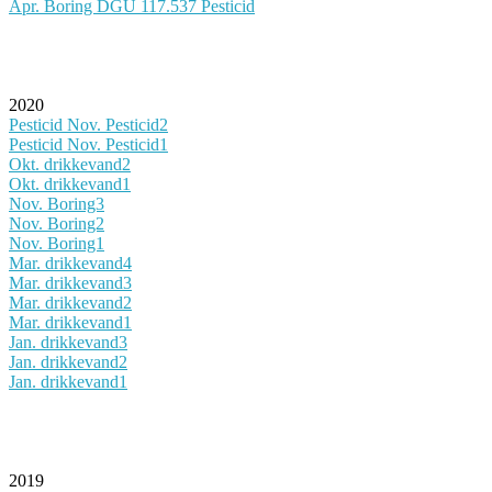
Apr. Boring DGU 117.537 Pesticid
2020
Pesticid Nov. Pesticid2
Pesticid Nov. Pesticid1
Okt. drikkevand2
Okt. drikkevand1
Nov. Boring3
Nov. Boring2
Nov. Boring1
Mar. drikkevand4
Mar. drikkevand3
Mar. drikkevand2
Mar. drikkevand1
Jan. drikkevand3
Jan. drikkevand2
Jan. drikkevand1
2019