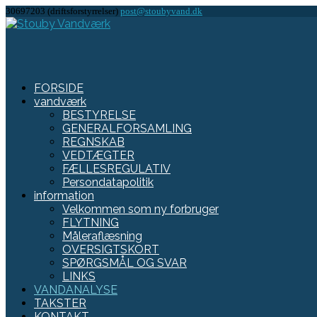
30697203 (driftsforstyrrelser)
post@stoubyvand.dk
FORSIDE
vandværk
BESTYRELSE
GENERALFORSAMLING
REGNSKAB
VEDTÆGTER
FÆLLESREGULATIV
Persondatapolitik
information
Velkommen som ny forbruger
FLYTNING
Måleraflæsning
OVERSIGTSKORT
SPØRGSMÅL OG SVAR
LINKS
VANDANALYSE
TAKSTER
KONTAKT