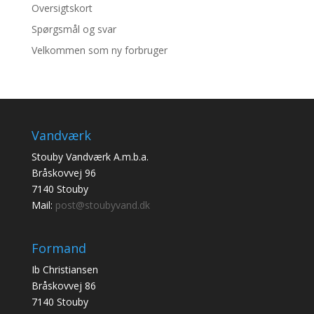
Oversigtskort
Spørgsmål og svar
Velkommen som ny forbruger
Vandværk
Stouby Vandværk A.m.b.a.
Bråskovvej 96
7140 Stouby
Mail:
post@stoubyvand.dk
Formand
Ib Christiansen
Bråskovvej 86
7140 Stouby