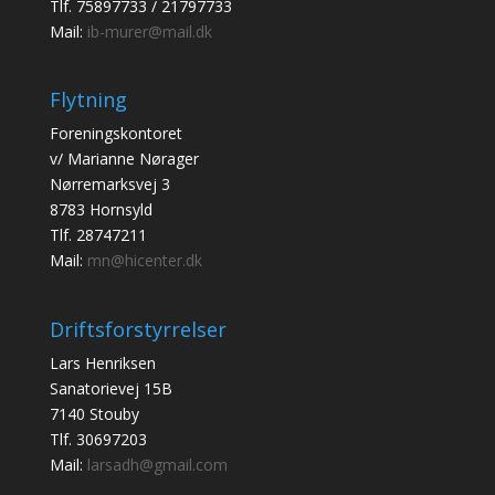
Tlf. 75897733 / 21797733
Mail:
ib-murer@mail.dk
Flytning
Foreningskontoret
v/ Marianne Nørager
Nørremarksvej 3
8783 Hornsyld
Tlf. 28747211
Mail:
mn@hicenter.dk
Driftsforstyrrelser
Lars Henriksen
Sanatorievej 15B
7140 Stouby
Tlf. 30697203
Mail:
larsadh@gmail.com